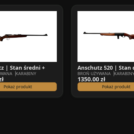
z | Stan średni +
Anschutz 520 | Stan 
YWANA
KARABINY
BROŃ UŻYWANA
KARABIN
zł
1350.00 zł
Pokaż produkt
Pokaż produkt