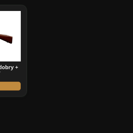
dobry +
Y