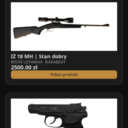
IŻ 18 MH | Stan dobry
BROŃ UŻYWANA
KARABINY
2500.00 zł
Pokaż produkt