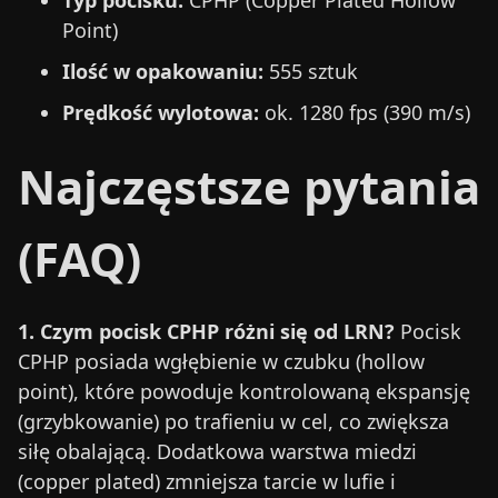
Typ pocisku:
CPHP (Copper Plated Hollow
Point)
Ilość w opakowaniu:
555 sztuk
Prędkość wylotowa:
ok. 1280 fps (390 m/s)
Najczęstsze pytania
(FAQ)
1. Czym pocisk CPHP różni się od LRN?
Pocisk
CPHP posiada wgłębienie w czubku (hollow
point), które powoduje kontrolowaną ekspansję
(grzybkowanie) po trafieniu w cel, co zwiększa
siłę obalającą. Dodatkowa warstwa miedzi
(copper plated) zmniejsza tarcie w lufie i