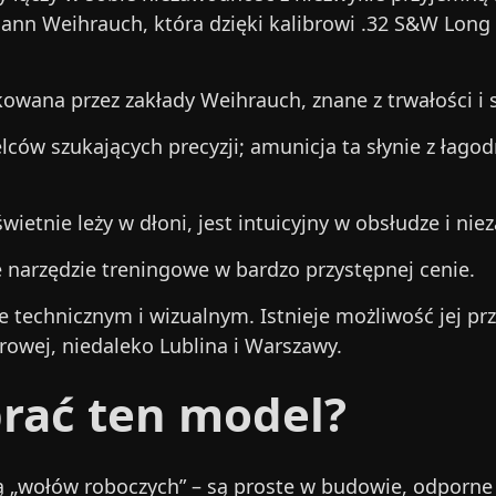
n Weihrauch, która dzięki kalibrowi .32 S&W Long 
owana przez zakłady Weihrauch, znane z trwałości i 
elców szukających precyzji; amunicja ta słynie z łag
wietnie leży w dłoni, jest intuicyjny w obsłudze i n
 narzędzie treningowe w bardzo przystępnej cenie.
 technicznym i wizualnym. Istnieje możliwość jej pr
orowej, niedaleko Lublina i Warszawy.
rać ten model?
ią „wołów roboczych” – są proste w budowie, odporne