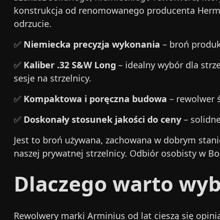
konstrukcja od renomowanego producenta Herman
odrzucie.
✅
Niemiecka precyzja wykonania
– broń produk
✅
Kaliber .32 S&W Long
– idealny wybór dla strz
sesje na strzelnicy.
✅
Kompaktowa i poręczna budowa
– rewolwer ś
✅
Doskonały stosunek jakości do ceny
– solidne
Jest to broń używana, zachowana w dobrym stanie
naszej prywatnej strzelnicy. Odbiór osobisty w B
Dlaczego warto wyb
Rewolwery marki Arminius od lat cieszą się opin