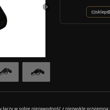
sklep@
y łączy w sobie niezawodność z niezwykle przyjemną k