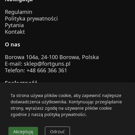
Regulamin
Polityka prywatności
Pytania
Kontakt
O nas
Borowa 104a, 24-100 Borowa, Polska
E-mail
:
sklep@fortguns.pl
Telefon
: +48 666 366 361
Społeczność
Ta strona używa plików cookie, aby zapewnić najlepsze
doświadczenia użytkownika. Kontynuując przeglądanie
strony, wyrażasz zgodę na używanie plików cookie
zgodnie z naszą polityką prywatności.
© 2026 FortGuns. Zachowaj bezpieczeństwo. Strzelaj
odpowiedzialnie.
Akceptuję
Odrzuć