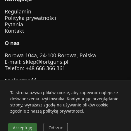
Regulamin
Polityka prywatności
Pytania
Kontakt
O nas
Borowa 104a, 24-100 Borowa, Polska
E-mail
:
sklep@fortguns.pl
Telefon
: +48 666 366 361
Społeczność
Ta strona używa plików cookie, aby zapewnić najlepsze
doświadczenia użytkownika. Kontynuując przeglądanie
strony, wyrażasz zgodę na używanie plików cookie
zgodnie z naszą polityką prywatności.
© 2026 FortGuns. Zachowaj bezpieczeństwo. Strzelaj
odpowiedzialnie.
Akceptuję
Odrzuć