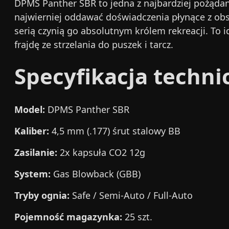
DPMS Panther SBR to jedna z najbardziej pożądany
najwierniej oddawać doświadczenia płynące z ob
serią czynią go absolutnym królem rekreacji. To
frajdę ze strzelania do puszek i tarcz.
Specyfikacja techni
Model:
DPMS Panther SBR
Kaliber:
4,5 mm (.177) śrut stalowy BB
Zasilanie:
2x kapsuła CO2 12g
System:
Gas Blowback (GBB)
Tryby ognia:
Safe / Semi-Auto / Full-Auto
Pojemność magazynka:
25 szt.