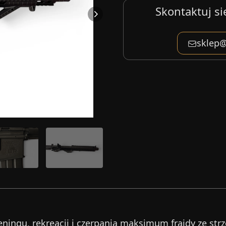
Skontaktuj si
sklep@
eningu, rekreacji i czerpania maksimum frajdy ze str