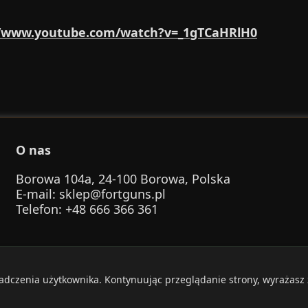
//www.youtube.com/watch?v=_1gTCaHRlH0
O nas
Borowa 104a, 24-100 Borowa, Polska
E-mail
:
sklep@fortguns.pl
Telefon
: +48 666 366 361
iadczenia użytkownika. Kontynuując przeglądanie strony, wyrażasz
6 FortGuns. Zachowaj bezpieczeństwo. Strzelaj odpowiedzi