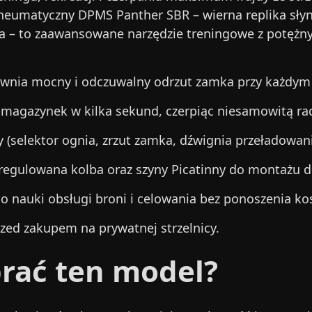
eumatyczny DPMS Panther SBR – wierna replika słynne
wka – to zaawansowane narzędzie treningowe z potę
wnia mocny i odczuwalny odrzut zamka przy każdym 
 magazynek w kilka sekund, czerpiąc niesamowitą rad
 (selektor ognia, zrzut zamka, dźwignia przeładowani
 regulowana kolba oraz szyny Picatinny do montażu 
do nauki obsługi broni i celowania bez ponoszenia ko
rzed zakupem na prywatnej strzelnicy.
rać ten model?