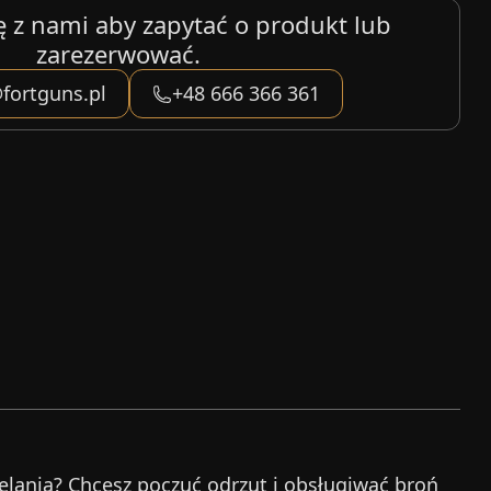
ę z nami aby zapytać o produkt lub
zarezerwować.
fortguns.pl
+48 666 366 361
zelania? Chcesz poczuć odrzut i obsługiwać broń