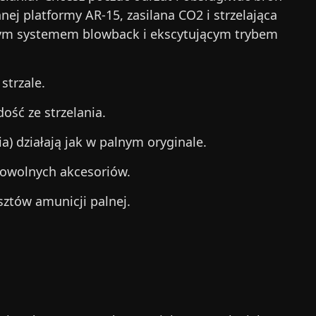
j platformy AR-15, zasilana CO2 i strzelająca
żnym systemem blowback i ekscytującym trybem
strzale.
ość ze strzelania.
a) działają jak w palnym oryginale.
dowolnych akcesoriów.
sztów amunicji palnej.