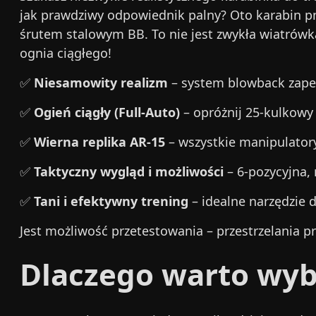
jak prawdziwy odpowiednik palny? Oto karabin pn
śrutem stalowym BB. To nie jest zwykła wiatró
ognia ciągłego!
✅
Niesamowity realizm
– system blowback zape
✅
Ogień ciągły (Full-Auto)
– opróżnij 25-kulkowy
✅
Wierna replika AR-15
– wszystkie manipulatory
✅
Taktyczny wygląd i możliwości
– 6-pozycyjna,
✅
Tani i efektywny trening
– idealne narzędzie 
Jest możliwość przetestowania – przestrzelania p
Dlaczego warto wyb