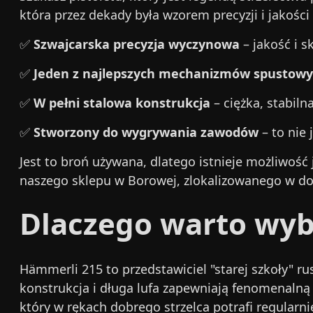
która przez dekady była wzorem precyzji i jakości
✅
Szwajcarska precyzja wyczynowa
– jakość i s
✅
Jeden z najlepszych mechanizmów spustowy
✅
W pełni stalowa konstrukcja
– ciężka, stabiln
✅
Stworzony do wygrywania zawodów
– to nie 
Jest to broń używana, dlatego istnieje możliwość
naszego sklepu w Borowej, zlokalizowanego w d
Dlaczego warto wyb
Hämmerli 215 to przedstawiciel "starej szkoły" r
konstrukcja i długa lufa zapewniają fenomenalną 
który w rękach dobrego strzelca potrafi regularni