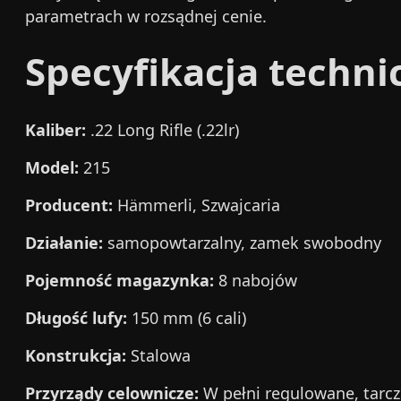
parametrach w rozsądnej cenie.
Specyfikacja techni
Kaliber:
.22 Long Rifle (.22lr)
Model:
215
Producent:
Hämmerli, Szwajcaria
Działanie:
samopowtarzalny, zamek swobodny
Pojemność magazynka:
8 nabojów
Długość lufy:
150 mm (6 cali)
Konstrukcja:
Stalowa
Przyrządy celownicze:
W pełni regulowane, tarc