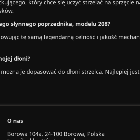
kującego, który chce się uczyć strzelać na sprzęcie na
yków.
ego słynnego poprzednika, modelu 208?
howując tę samą legendarną celność i jakość mechan
ojej dłoni?
 można je dopasować do dłoni strzelca. Najlepiej jes
O nas
Borowa 104a, 24-100 Borowa, Polska