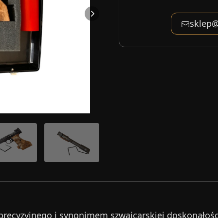
sklep@
wa precyzyjnego i synonimem szwajcarskiej doskonało