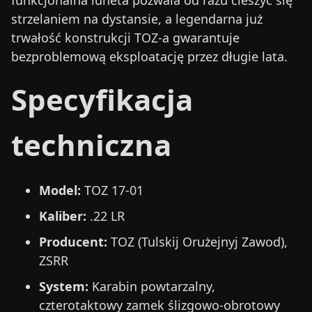
funkcjonalna luneta pozwala od razu cieszyć się
strzelaniem na dystansie, a legendarna już
trwałość konstrukcji TOZ-a gwarantuje
bezproblemową eksploatację przez długie lata.
Specyfikacja
techniczna
Model:
TOZ 17-01
Kaliber:
.22 LR
Producent:
TOZ (Tulskij Orużejnyj Zawod),
ZSRR
System:
Karabin powtarzalny,
czterotaktowy zamek ślizgowo-obrotowy