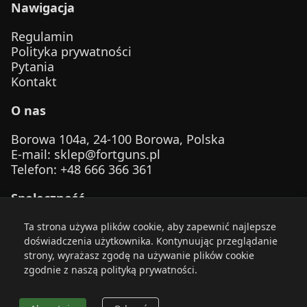
Nawigacja
Regulamin
Polityka prywatności
Pytania
Kontakt
O nas
Borowa 104a, 24-100 Borowa, Polska
E-mail
:
sklep@fortguns.pl
Telefon
: +48 666 366 361
Społeczność
Ta strona używa plików cookie, aby zapewnić najlepsze
doświadczenia użytkownika. Kontynuując przeglądanie
strony, wyrażasz zgodę na używanie plików cookie
zgodnie z naszą polityką prywatności.
© 2026 FortGuns. Zachowaj bezpieczeństwo. Strzelaj
odpowiedzialnie.