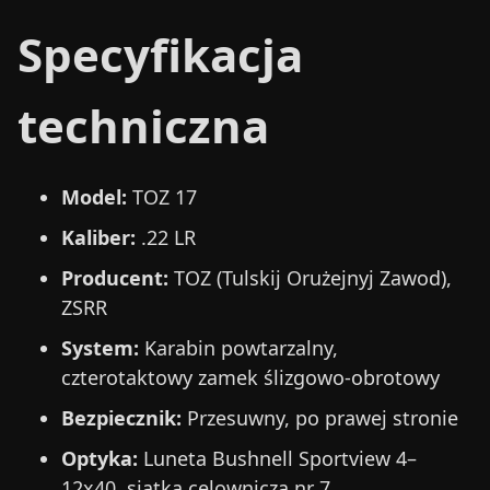
Specyfikacja
techniczna
Model:
TOZ 17
Kaliber:
.22 LR
Producent:
TOZ (Tulskij Orużejnyj Zawod),
ZSRR
System:
Karabin powtarzalny,
czterotaktowy zamek ślizgowo-obrotowy
Bezpiecznik:
Przesuwny, po prawej stronie
Optyka:
Luneta Bushnell Sportview 4–
12x40, siatka celownicza nr 7