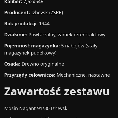
Kaliber:
7,62x54R
Producent:
Izhevsk (ZSRR)
Rok produkcji:
1944
Działanie:
Powtarzalny, zamek czterotaktowy
Pojemność magazynka:
5 nabojów (stały
magazynek pudełkowy)
Osada:
Drewno oryginalne
Przyrządy celownicze:
Mechaniczne, nastawne
Zawartość zestawu
Mosin Nagant 91/30 Izhevsk