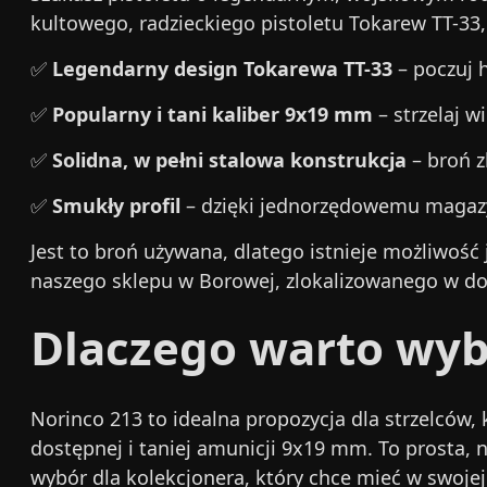
kultowego, radzieckiego pistoletu Tokarew TT-33,
✅
Legendarny design Tokarewa TT-33
– poczuj h
✅
Popularny i tani kaliber 9x19 mm
– strzelaj w
✅
Solidna, w pełni stalowa konstrukcja
– broń z
✅
Smukły profil
– dzięki jednorzędowemu magazynk
Jest to broń używana, dlatego istnieje możliwość
naszego sklepu w Borowej, zlokalizowanego w d
Dlaczego warto wyb
Norinco 213 to idealna propozycja dla strzelców, 
dostępnej i taniej amunicji 9x19 mm. To prosta, 
wybór dla kolekcjonera, który chce mieć w swojej 