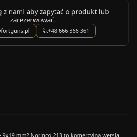
ę z nami aby zapytać o produkt lub
zarezerwować.
fortguns.pl
+48 666 366 361
e 9x19 mm? Norinco 213 to komercyjna wersja