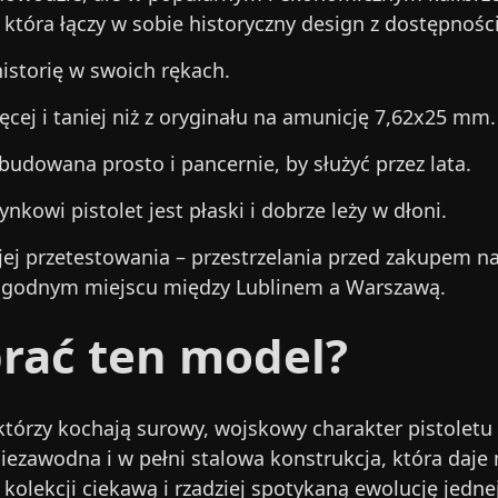
 która łączy w sobie historyczny design z dostępnoś
istorię w swoich rękach.
ięcej i taniej niż z oryginału na amunicję 7,62x25 mm.
budowana prosto i pancernie, by służyć przez lata.
owi pistolet jest płaski i dobrze leży w dłoni.
 jej przetestowania – przestrzelania przed zakupem n
ogodnym miejscu między Lublinem a Warszawą.
rać ten model?
którzy kochają surowy, wojskowy charakter pistoletu T
niezawodna i w pełni stalowa konstrukcja, która daje 
kolekcji ciekawą i rzadziej spotykaną ewolucję jedne