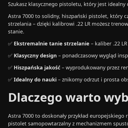
Szukasz klasycznego pistoletu, który jest idealny
Astra 7000 to solidny, hiszpański pistolet, który
strzelania – dzięki kalibrowi .22 LR możesz treno
stanie.
✅
Ekstremalnie tanie strzelanie
– kaliber .22 L
✅
Klasyczny design
– ponadczasowy wygląd insp
✅
Hiszpańska jakość
– wyprodukowany przez reno
✅
Idealny do nauki
– znikomy odrzut i prosta o
Dlaczego warto wyb
Astra 7000 to doskonały przykład europejskiego ru
pistolet samopowtarzalny z mechanizmem spustow