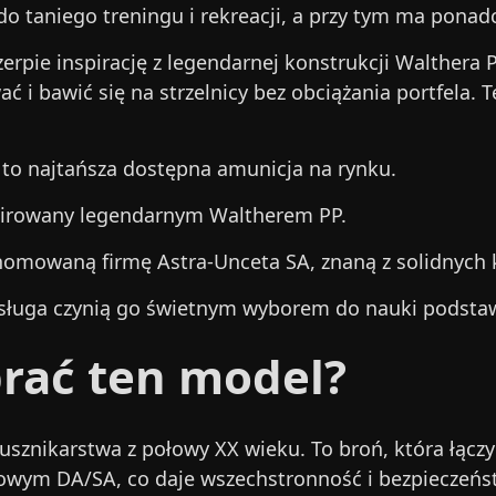
 do taniego treningu i rekreacji, a przy tym ma ponad
 czerpie inspirację z legendarnej konstrukcji Walther
wać i bawić się na strzelnicy bez obciążania portfel
R to najtańsza dostępna amunicja na rynku.
irowany legendarnym Waltherem PP.
mowaną firmę Astra-Unceta SA, znaną z solidnych k
bsługa czynią go świetnym wyborem do nauki podstaw
rać ten model?
sznikarstwa z połowy XX wieku. To broń, która łączy 
ym DA/SA, co daje wszechstronność i bezpieczeństwo