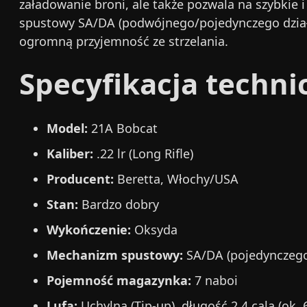
załadowanie broni, ale także pozwala na szybkie
spustowy SA/DA (podwójnego/pojedynczego działani
ogromną przyjemność ze strzelania.
Specyfikacja techni
Model:
21A Bobcat
Kaliber:
.22 lr (Long Rifle)
Producent:
Beretta, Włochy/USA
Stan:
Bardzo dobry
Wykończenie:
Oksyda
Mechanizm spustowy:
SA/DA (pojedynczego
Pojemność magazynka:
7 naboi
Lufa:
Uchylna (Tip-up), długość 2.4 cala (ok.