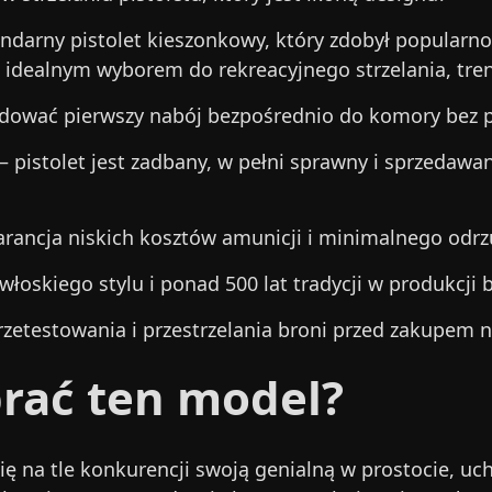
ndarny pistolet kieszonkowy, który zdobył popularnoś
st idealnym wyborem do rekreacyjnego strzelania, tre
adować pierwszy nabój bezpośrednio do komory bez 
– pistolet jest zadbany, w pełni sprawny i sprzedawa
warancja niskich kosztów amunicji i minimalnego odrz
łoskiego stylu i ponad 500 lat tradycji w produkcji b
zetestowania i przestrzelania broni przed zakupem na
rać ten model?
ię na tle konkurencji swoją genialną w prostocie, uchy