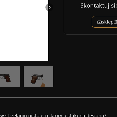
Skontaktuj si
sklep@
strzelaniu pistoletu, który jest ikoną designu?