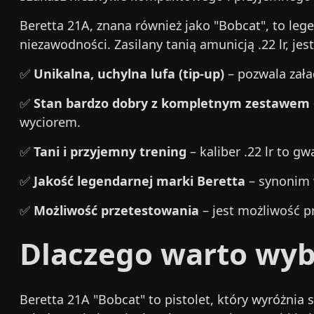
Beretta 21A, znana również jako "Bobcat", to lege
niezawodności. Zasilany tanią amunicją .22 lr, je
✅
Unikalna, uchylna lufa (tip-up)
– pozwala zał
✅
Stan bardzo dobry z kompletnym zestawem
wyciorem.
✅
Tani i przyjemny trening
– kaliber .22 lr to g
✅
Jakość legendarnej marki Beretta
– synonim w
✅
Możliwość przetestowania
– jest możliwość pr
Dlaczego warto wyb
Beretta 21A "Bobcat" to pistolet, który wyróżnia s