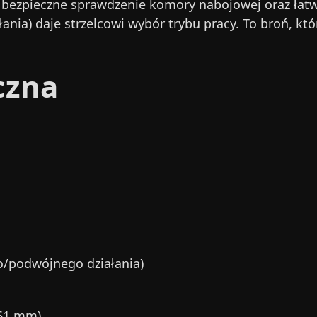
 i bezpieczne sprawdzenie komory nabojowej oraz ła
a) daje strzelcowi wybór trybu pracy. To broń, któr
czna
/podwójnego działania)
 61 mm)