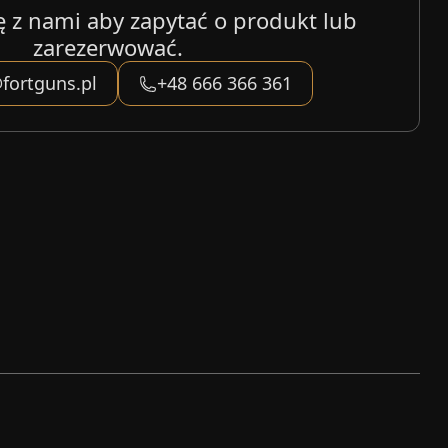
ę z nami aby zapytać o produkt lub
zarezerwować.
fortguns.pl
+48 666 366 361