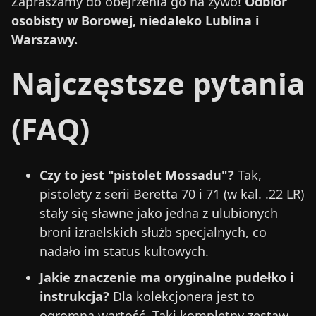
Zapraszamy do obejrzenia go na żywo!
Odbiór
osobisty w Borowej, niedaleko Lublina i
Warszawy.
Najczęstsze pytania
(FAQ)
Czy to jest "pistolet Mossadu"?
Tak,
pistolety z serii Beretta 70 i 71 (w kal. .22 LR)
stały się sławne jako jedna z ulubionych
broni izraelskich służb specjalnych, co
nadało im status kultowych.
Jakie znaczenie ma oryginalne pudełko i
instrukcja?
Dla kolekcjonera jest to
ogromna wartość. Taki kompletny zestaw