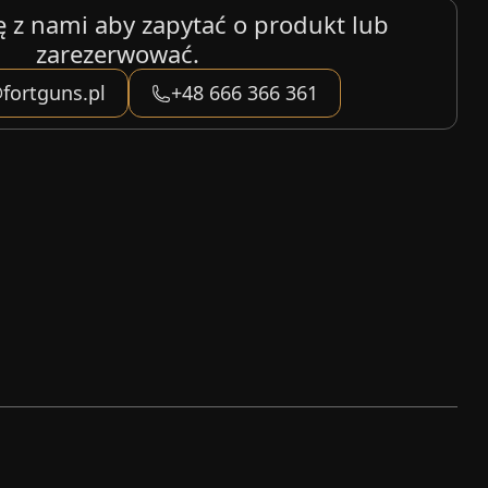
ę z nami aby zapytać o produkt lub
zarezerwować.
fortguns.pl
+48 666 366 361