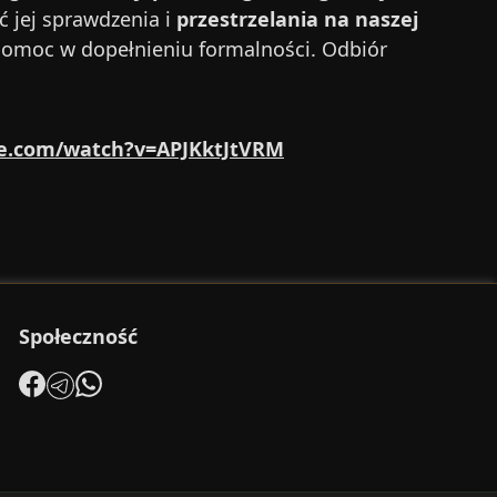
ć jej sprawdzenia i
przestrzelania na naszej
pomoc w dopełnieniu formalności. Odbiór
be.com/watch?v=APJKktJtVRM
Społeczność