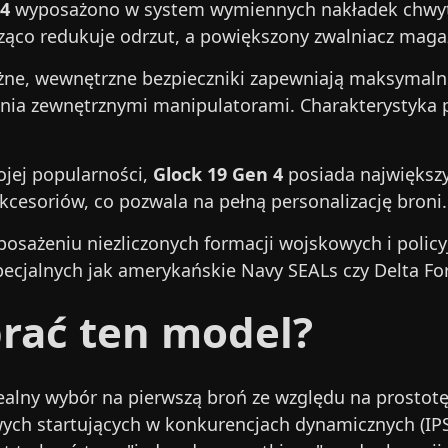
 4
wyposażono w system wymiennych nakładek chwytu
cząco redukuje odrzut, a powiększony zwalniacz mag
eżne, wewnętrzne bezpieczniki zapewniają maksymaln
ia zewnętrznymi manipulatorami. Charakterystyka pr
ojej popularności,
Glock 19 Gen 4
posiada największy
cesoriów, co pozwala na pełną personalizację broni.
posażeniu niezliczonych formacji wojskowych i policyj
specjalnych jak amerykańskie Navy SEALs czy Delta Fo
rać ten model?
idealny wybór na pierwszą broń ze względu na prostot
ch startujących w konkurencjach dynamicznych (IPSC