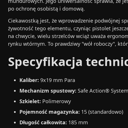
mundurowych. Jego uniwersalność sprawia, że jest 
po ochronę osobistą i domową.
Ciekawostką jest, że wprowadzenie podwójnej spr
żywotność tego elementu, czyniąc pistolet jeszcz
na chwycie, wielu strzelców wciąż uważa ergonom
rynku wtórnym. To prawdziwy "wół roboczy", któr
Specyfikacja techni
Kaliber:
9x19 mm Para
Mechanizm spustowy:
Safe Action® Syste
Szkielet:
Polimerowy
Pojemność magazynka:
15 (standardowo)
Długość całkowita:
185 mm