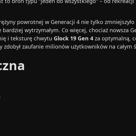
to broń typu "jeden do wszystkiego" – od rekreacji na
ężyny powrotnej w Generacji 4 nie tylko zmniejszyło
e bardziej wytrzymałym. Co więcej, chociaż nowsza G
ię i teksturę chwytu
Glock 19 Gen 4
za optymalną, c
y zdobył zaufanie milionów użytkowników na całym ś
czna
m