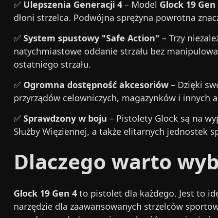
✅
Ulepszenia Generacji 4
– Model
Glock 19 Gen
dłoni strzelca. Podwójna sprężyna powrotna zna
✅
System spustowy "Safe Action"
– Trzy niezal
natychmiastowe oddanie strzału bez manipulowan
ostatniego strzału.
✅
Ogromna dostępność akcesoriów
– Dzięki sw
przyrządów celowniczych, magazynków i innych ak
✅
Sprawdzony w boju
– Pistolety Glock są na wy
Służby Więziennej, a także elitarnych jednostek 
Dlaczego warto wyb
Glock 19 Gen 4
to pistolet dla każdego. Jest to 
narzędzie dla zaawansowanych strzelców sportowy