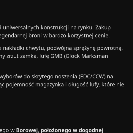
i uniwersalnych konstrukcji na rynku. Zakup
egendarnej broni w bardzo korzystnej cenie.
 nakładki chwytu, podwójną sprężynę powrotną,
nny zrzut zamka, lufę GMB (Glock Marksman
ch wyborów do skrytego noszenia (EDC/CCW) na
c pojemność magazynka i długość lufy, które nie
nego w
Borowej, położonego w dogodnej