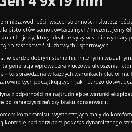
9 Gen 4 9x19 mm
mem niezawodności, wszechstronności i skuteczności?
m dla pistoletów samopowtarzalnych? Prezentujemy
Gl
stolet bojowy, który idealnie łączy w sobie wymiary
cą do zastosowań służbowych i sportowych.
est w bardzo dobrym stanie technicznym i wizualnym,
arta generacja wprowadziła kluczowe ulepszenia, któr
zie – to sprawdzona w każdych warunkach platforma, k
 zarówno tych początkujących, jak i bardzo doświadc
łyną z odporności na najtrudniejsze warunki eksploat
ie od zanieczyszczeń czy braku konserwacji.
zorcem kompromisu. Wystarczająco mały do komforto
łą kontrolę nad odrzutem podczas dynamicznego strz