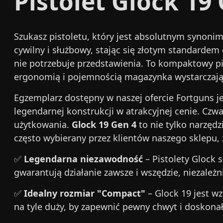
Pistolet Glock 1
Szukasz pistoletu, który jest absolutnym synoni
cywilny i służbowy, stając się złotym standarde
nie potrzebuje przedstawienia. To kompaktowy pi
ergonomią i pojemnością magazynka wystarczają
Egzemplarz dostępny w naszej ofercie Fortguns j
legendarnej konstrukcji w atrakcyjnej cenie. Czw
użytkowania.
Glock 19 Gen 4
to nie tylko narzęd
często wybierany przez klientów naszego sklepu,
✅
Legendarna niezawodność
– Pistolety Glock s
gwarantują działanie zawsze i wszędzie, niezależn
✅
Idealny rozmiar "Compact"
– Glock 19 jest w
na tyle duży, by zapewnić pewny chwyt i doskona