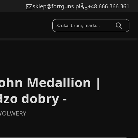
sklep@fortguns.pl
+48 666 366 361
ohn Medallion |
dzo dobry -
WOLWERY