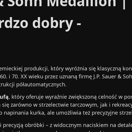
Sohn Medallion | K
rdzo dobry -
mieckiej produkcji, który wyróżnia się klasyczną kon
 i 70. XX wieku przez uznaną firmę J.P. Sauer & Soh
trukcji półautomatycznych.
lufą
, który oferuje wyraźnie zwiększoną celność w po
 się zarówno w strzelectwie tarczowym, jak i rekre
 napinania kurka, ale umożliwia też precyzyjne strze
 i precyzją obróbki – z widocznym naciskiem na deta