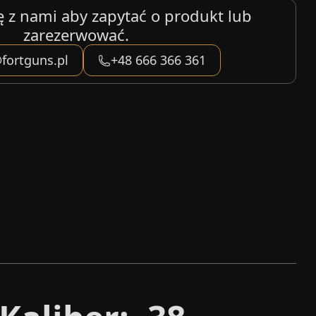
ę z nami aby zapytać o produkt lub
zarezerwować.
fortguns.pl
+48 666 366 361