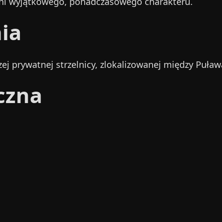
oni wyjątkowego, ponadczasowego charakteru.
ia
j prywatnej strzelnicy, zlokalizowanej między Puła
czna