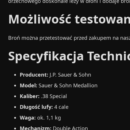
orzechowego doskonale leży w dłoni i dodaje br
Możliwość testowan
Broń można przetestować przed zakupem na nasze
Specyfikacja Techni
Producent:
J.P. Sauer & Sohn
Model:
Sauer & Sohn Medallion
Kaliber:
.38 Special
Długość lufy:
4 cale
Waga:
ok. 1,1 kg
Mechanizm:
Double Action