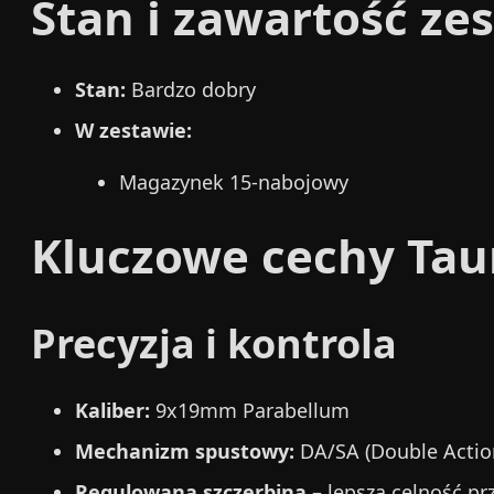
Stan i zawartość ze
Stan:
Bardzo dobry
W zestawie:
Magazynek 15-nabojowy
Kluczowe cechy Tau
Precyzja i kontrola
Kaliber:
9x19mm Parabellum
Mechanizm spustowy:
DA/SA (Double Action
Regulowana szczerbina
– lepsza celność pr