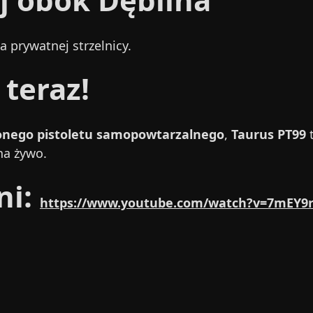
 prywatnej strzelnicy.
 teraz!
zonego pistoletu samopowtarzalnego
,
Taurus PT99
t
na żywo.
ni:
https://www.youtube.com/watch?v=7mEY9