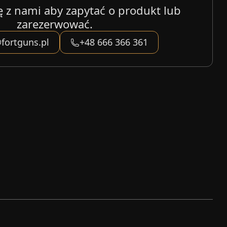
ę z nami aby zapytać o produkt lub
zarezerwować.
fortguns.pl
+48 666 366 361