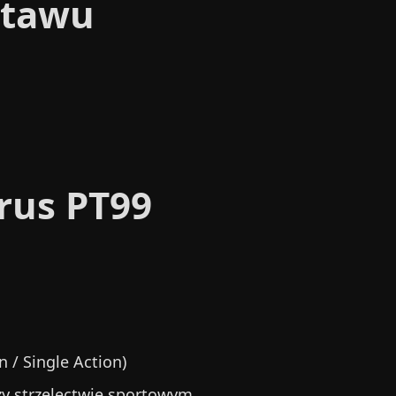
stawu
rus PT99
 / Single Action)
zy strzelectwie sportowym