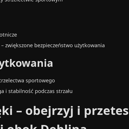
otnicze
– zwiększone bezpieczeństwo użytkowania
żytkowania
strzelectwa sportowego
 i stabilność podczas strzału
i – obejrzyj i przetes
j obok Dęblina