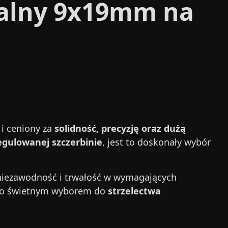
zalny 9x19mm na
i ceniony za
solidność, precyzję oraz dużą
egulowanej szczerbinie
, jest to doskonały wybór
 niezawodność i trwałość w wymagających
go świetnym wyborem do
strzelectwa