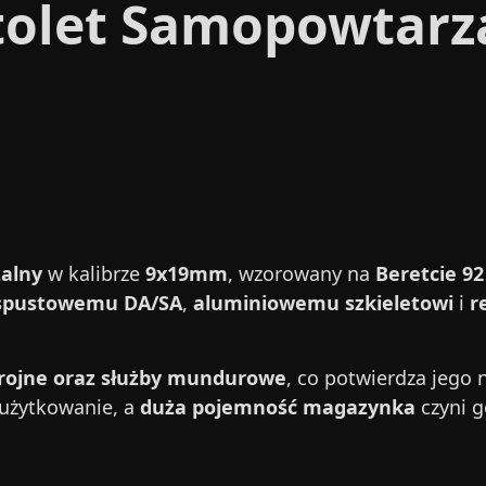
stolet Samopowtar
zalny
w kalibrze
9x19mm
, wzorowany na
Beretcie 92
spustowemu DA/SA
,
aluminiowemu szkieletowi
i
r
zbrojne oraz służby mundurowe
, co potwierdza jego
użytkowanie, a
duża pojemność magazynka
czyni 