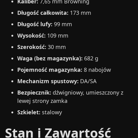
Kaliber:
7,65 mm Browning
Długość całkowita:
173 mm
Długość lufy:
99 mm
Wysokość:
109 mm
Szerokość:
30 mm
Waga (bez magazynka):
682 g
Pojemność magazynka:
8 nabojów
Mechanizm spustowy:
DA/SA
Bezpiecznik:
dźwigniowy, umieszczony z
lewej strony zamka
Szkielet:
stalowy
Stan i Zawartość