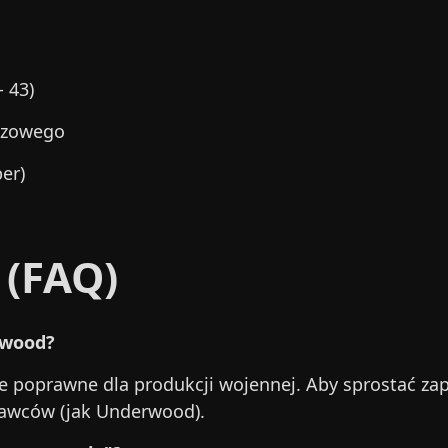
 43)
gazowego
er)
 (FAQ)
rwood?
nie poprawne dla produkcji wojennej. Aby sprostać za
stawców (jak Underwood).