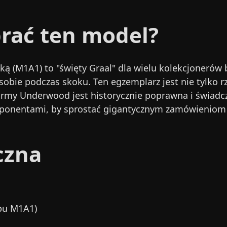
rać ten model?
ą (M1A1) to "święty Graal" dla wielu kolekcjonerów b
sobie podczas skoku. Ten egzemplarz jest nie tylko r
rmy Underwood jest historycznie poprawna i świadcz
onentami, by sprostać gigantycznym zamówieniom arm
czna
pu M1A1)