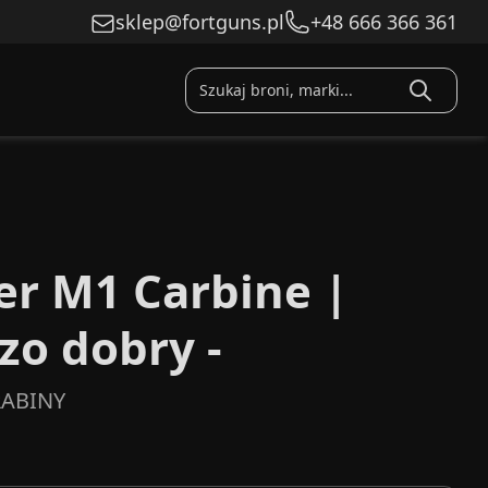
sklep@fortguns.pl
+48 666 366 361
er M1 Carbine |
zo dobry -
ABINY