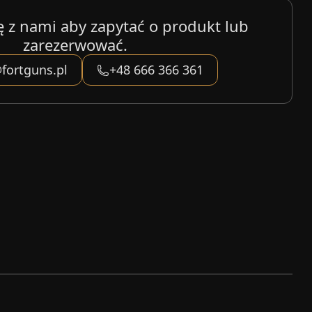
ę z nami aby zapytać o produkt lub
zarezerwować.
fortguns.pl
+48 666 366 361