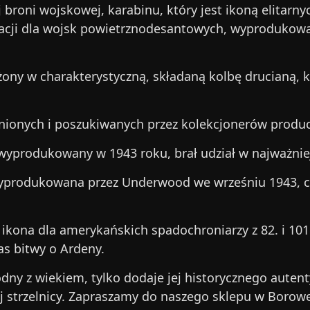
 broni wojskowej, karabinu, który jest ikoną elita
racji dla wojsk powietrznodesantowych, wyprodukow
ny w charakterystyczną, składaną kolbę drucianą, k
cenionych i poszukiwanych przez kolekcjonerów prod
wyprodukowany w 1943 roku, brał udział w najważniej
yprodukowana przez Underwood we wrześniu 1943, c
ikona dla amerykańskich spadochroniarzy z 82. i 101.
as bitwy o Ardeny.
odny z wiekiem, tylko dodaje jej historycznego auten
j strzelnicy. Zapraszamy do naszego sklepu w Borowe