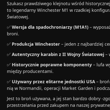
Szukasz prawdziwego klejnotu wśród historycznej
to legendarny Winchester M1 w rzadkiej konfigu
Światowej.
✅
Wersja dla spadochroniarzy (M1A1)
– wyposażo
broni.
✅
Produkcja Winchester
– jeden z najbardziej 
✅
Autentyczny karabin z II Wojny Światowej
– 
✅
Historycznie poprawne komponenty
– lufa w
między producentami.
✅
Używany przez elitarne jednostki USA
– broń 
nią w Normandii, operacji Market Garden i podcz
Jest to broń używana, a jej stan bardzo dobry -zg
przestrzelania przed zakupem na naszej prywatne