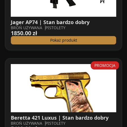
Jager AP74 | Stan bardzo dobry
BROŃ UŻYWANA
PISTOLETY
1850.00 zł
Pokaż produkt
PROMOCJA
Beretta 421 Luxus | Stan bardzo dobry
BROŃ UŻYWANA
PISTOLETY