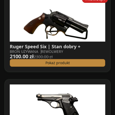
Ruger Speed Six | Stan dobry +
BROŃ UŻYWANA
REWOLWERY
2100.00 zł
2300.00 zł
Pokaż produkt