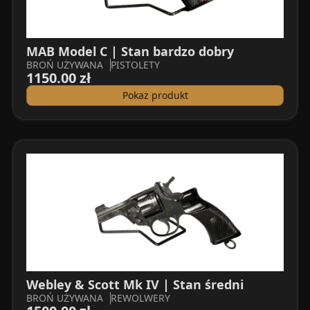
MAB Model C | Stan bardzo dobry
BROŃ UŻYWANA
PISTOLETY
1150.00 zł
Pokaż produkt
Webley & Scott Mk IV | Stan średni
BROŃ UŻYWANA
REWOLWERY