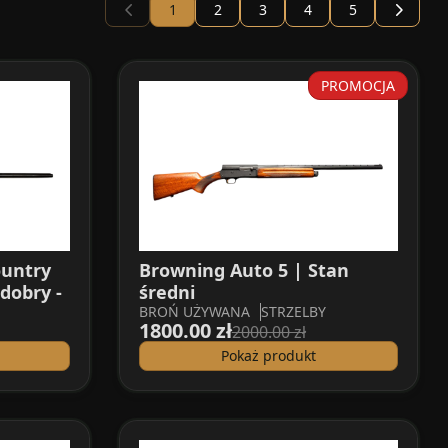
1
2
3
4
5
PROMOCJA
ountry
Browning Auto 5 | Stan
dobry -
średni
BROŃ UŻYWANA
STRZELBY
1800.00 zł
2000.00 zł
Pokaż produkt