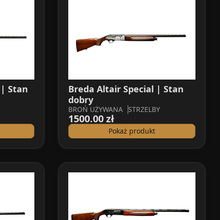
| Stan
Breda Altair Special | Stan
dobry
BROŃ UŻYWANA
STRZELBY
1500.00 zł
Pokaż produkt