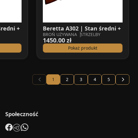
średni +
Beretta A302 | Stan średni +
BROŃ UŻYWANA
STRZELBY
1450.00 zł
Pokaż produkt
1
2
3
4
5
Społeczność