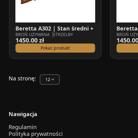
Beretta A302 | Stan średni +
Beretta
BROŃ UŻYWANA
STRZELBY
BROŃ UŻ
1450.00 zł
1450.00
Pokaż produkt
Na stronę:
Nawigacja
Regulamin
Polityka prywatności