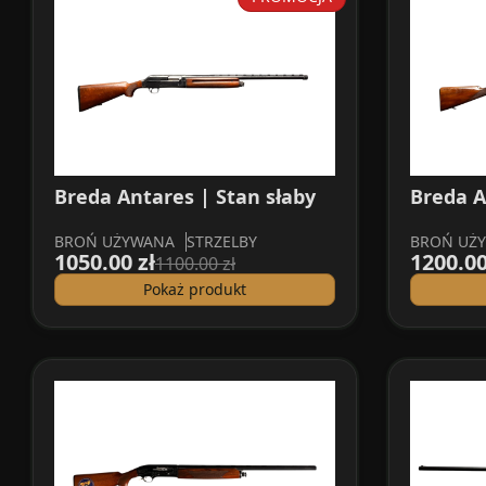
Breda Antares | Stan słaby
Breda A
BROŃ UŻYWANA
STRZELBY
BROŃ UŻ
1050.00 zł
1200.00
1100.00 zł
Pokaż produkt