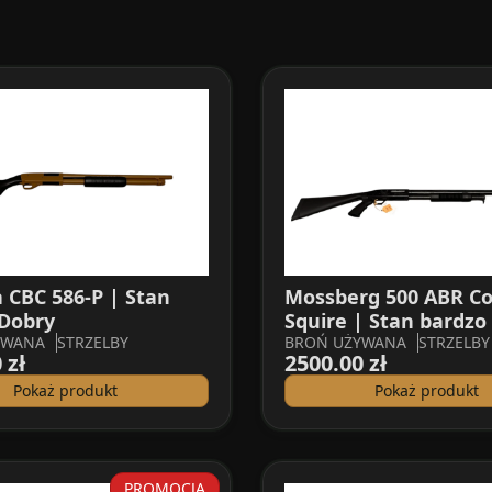
a CBC 586-P | Stan
Mossberg 500 ABR C
 Dobry
Squire | Stan bardzo 
YWANA
STRZELBY
BROŃ UŻYWANA
STRZELBY
 zł
2500.00 zł
Pokaż produkt
Pokaż produkt
PROMOCJA