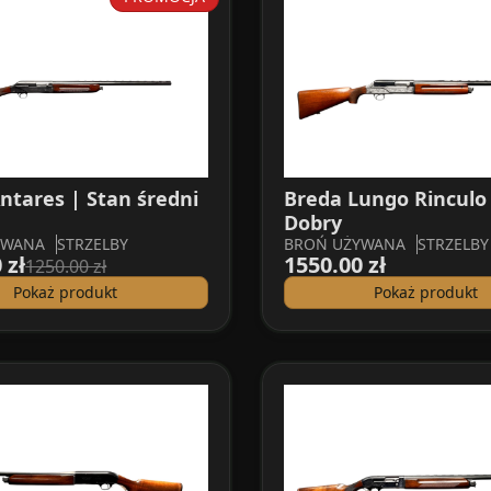
ntares | Stan średni
Breda Lungo Rinculo 
Dobry
YWANA
STRZELBY
BROŃ UŻYWANA
STRZELBY
 zł
1550.00 zł
1250.00 zł
Pokaż produkt
Pokaż produkt