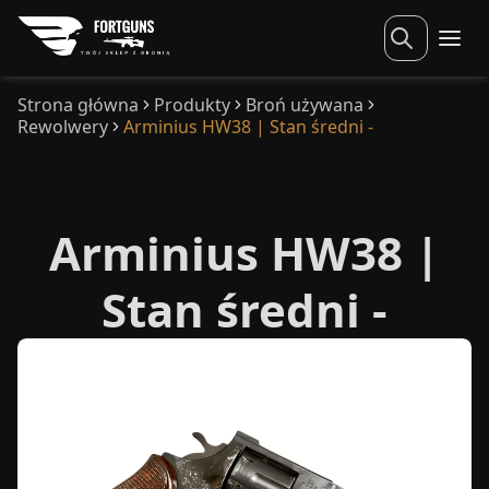
Strona główna
Produkty
Broń używana
Rewolwery
Arminius HW38 | Stan średni -
Arminius HW38 |
Stan średni -