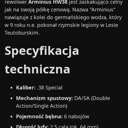
rewolwer
Arminius HW38
jest zaskakująco celny
jak na swoją półkę cenową. Nazwa "Arminius"
nawiązuje z kolei do germańskiego wodza, który
w 9 roku n.e. pokonał rzymskie legiony w Lesie
Teutoburskim.
Specyfikacja
techniczna
Kaliber:
.38 Special
Mechanizm spustowy:
DA/SA (Double
Action/Single Action)
Pojemność bębna:
6 nabojów
Długość lufy:
2,5 cala (ok. 64 mm)