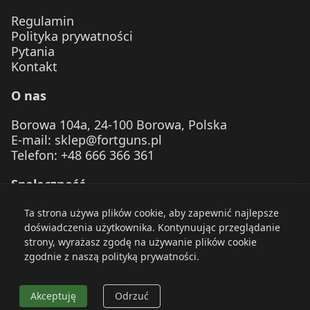
Regulamin
Polityka prywatności
Pytania
Kontakt
O nas
Borowa 104a, 24-100 Borowa, Polska
E-mail
:
sklep@fortguns.pl
Telefon
: +48 666 366 361
Społeczność
Ta strona używa plików cookie, aby zapewnić najlepsze
doświadczenia użytkownika. Kontynuując przeglądanie
strony, wyrażasz zgodę na używanie plików cookie
zgodnie z naszą polityką prywatności.
© 2026 FortGuns. Zachowaj bezpieczeństwo. Strzelaj
odpowiedzialnie.
Akceptuję
Odrzuć