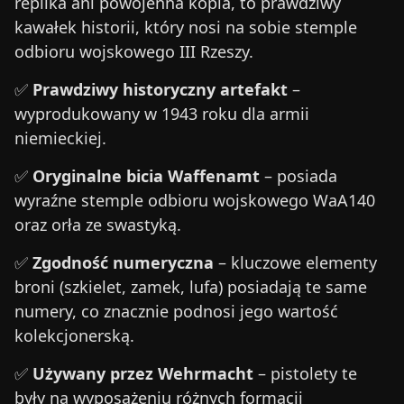
replika ani powojenna kopia, to prawdziwy
kawałek historii, który nosi na sobie stemple
odbioru wojskowego III Rzeszy.
✅
Prawdziwy historyczny artefakt
–
wyprodukowany w 1943 roku dla armii
niemieckiej.
✅
Oryginalne bicia Waffenamt
– posiada
wyraźne stemple odbioru wojskowego WaA140
oraz orła ze swastyką.
✅
Zgodność numeryczna
– kluczowe elementy
broni (szkielet, zamek, lufa) posiadają te same
numery, co znacznie podnosi jego wartość
kolekcjonerską.
✅
Używany przez Wehrmacht
– pistolety te
były na wyposażeniu różnych formacji