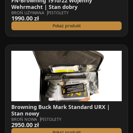
FN-Browning 1910/22 Wojenny
Wehrmacht | Stan dobry
BROŃ UŻYWANA
PISTOLETY
1990.00 zł
Pokaż produkt
Browning Buck Mark Standard URX |
Stan nowy
BROŃ NOWA
PISTOLETY
2950.00 zł
Pokaż produkt