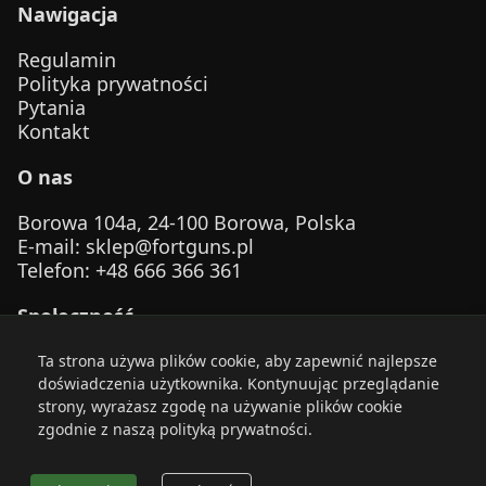
Nawigacja
Regulamin
Polityka prywatności
Pytania
Kontakt
O nas
Borowa 104a, 24-100 Borowa, Polska
E-mail
:
sklep@fortguns.pl
Telefon
: +48 666 366 361
Społeczność
Ta strona używa plików cookie, aby zapewnić najlepsze
doświadczenia użytkownika. Kontynuując przeglądanie
strony, wyrażasz zgodę na używanie plików cookie
zgodnie z naszą polityką prywatności.
© 2026 FortGuns. Zachowaj bezpieczeństwo. Strzelaj
odpowiedzialnie.