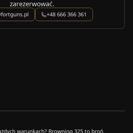
zarezerwować.
fortguns.pl
+48 666 366 361
każdych warunkach? Browning 325 to broń