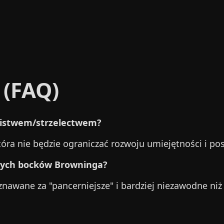
 (FAQ)
ślistwem/strzelectwem?
tóra nie będzie ograniczać rozwoju umiejętności i pos
zych bocków Browninga?
znawane za "pancerniejsze" i bardziej niezawodne niż 