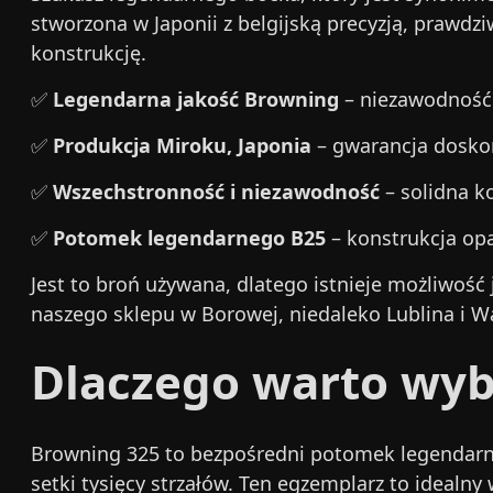
stworzona w Japonii z belgijską precyzją, prawdz
konstrukcję.
✅
Legendarna jakość Browning
– niezawodność i
✅
Produkcja Miroku, Japonia
– gwarancja doskon
✅
Wszechstronność i niezawodność
– solidna k
✅
Potomek legendarnego B25
– konstrukcja op
Jest to broń używana, dlatego istnieje możliwość
naszego sklepu w Borowej, niedaleko Lublina i W
Dlaczego warto wyb
Browning 325 to bezpośredni potomek legendarn
setki tysięcy strzałów. Ten egzemplarz to idealny