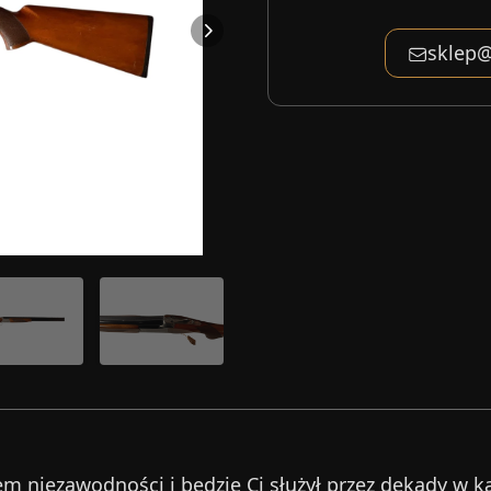
sklep@
em niezawodności i będzie Ci służył przez dekady w 