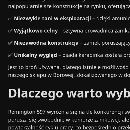
najpopularniejsze konstrukcje na rynku, oferując
✅
Niezwykle tani w eksploatacji
– dzięki amunicj
✅
Wyjątkowo celny
– sztywna prowadnica zamka i
✅
Niezawodna konstrukcja
– zamek poruszający
✅
Unikalny wygląd
– osada karabinka została p
Jest to broń używana, dlatego istnieje możliwość
naszego sklepu w Borowej, zlokalizowanego w d
Dlaczego warto wyb
Remington 597 wyróżnia się na tle konkurencji sw
porusza się swobodnie w komorze zamkowej, ale j
powtarzalność cyklu pracy, co bezpośrednio przekł