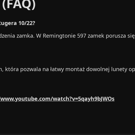
 (FAQ)
Rugera 10/22?
dzenia zamka. W Remingtonie 597 zamek porusza się 
, która pozwala na łatwy montaż dowolnej lunety op
//www.youtube.com/watch?v=5qayh9bJWOs