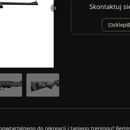
Skontaktuj si
sklep@
owtarzalnego do rekreacji i taniego treningu? Rem