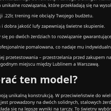
a unikalne rozwiązania, które przekładają się na wys
i .22lr, trening nie obciąży Twojego budżetu.
 dobra jakość lufy zapewniają świetne skupienie.
 się po dwóch żerdziach to rozwiązanie gwarantując
rofesjonalnie pomalowana, co nadaje mu indywidualn
 jej przetestowania – przestrzelania przed zakupem n
ogodnym miejscu między Lublinem a Warszawą.
rać ten model?
oją unikalną konstrukcją. W przeciwieństwie do wiel
est prowadzony na dwóch solidnych, stalowych żerdz
ada się na lepsze wyniki na tarczy. To świetny wybór 