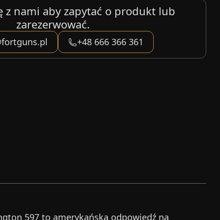
ę z nami aby zapytać o produkt lub
zarezerwować.
fortguns.pl
+48 666 366 361
ington 597 to amerykańska odpowiedź na