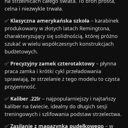
na strzelnicach całego świata. To broń prosta,
celna i niezwykle trwała.
✅
Klasyczna amerykańska szkoła
– karabinek
produkowany w złotych latach Remingtona,
charakteryzujący się solidnością, której próżno
szukać w wielu współczesnych konstrukcjach
budżetowych.
✅
Precyzyjny zamek czterotaktowy
– płynna
praca zamka i krótki cykl przeładowania
sprawiają, że strzelanie z tego modelu to czysta
przyjemność.
✅
Kaliber .22lr
– najpopularniejszy i najtańszy
kaliber na świecie, idealny do długich sesji
treningowych i szlifowania podstaw strzelectwa.
✅
Zasilanie z magazynka pudełkowego
– w