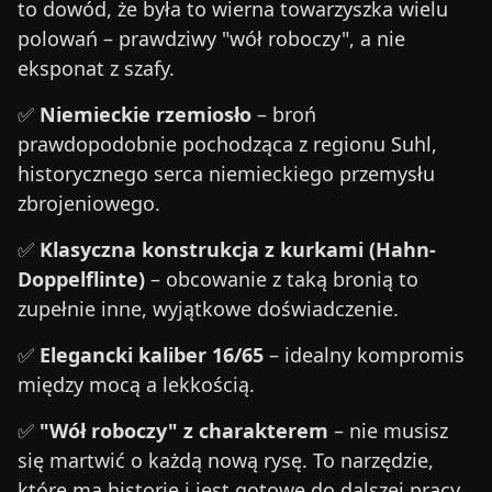
to dowód, że była to wierna towarzyszka wielu
polowań – prawdziwy "wół roboczy", a nie
eksponat z szafy.
✅
Niemieckie rzemiosło
– broń
prawdopodobnie pochodząca z regionu Suhl,
historycznego serca niemieckiego przemysłu
zbrojeniowego.
✅
Klasyczna konstrukcja z kurkami (Hahn-
Doppelflinte)
– obcowanie z taką bronią to
zupełnie inne, wyjątkowe doświadczenie.
✅
Elegancki kaliber 16/65
– idealny kompromis
między mocą a lekkością.
✅
"Wół roboczy" z charakterem
– nie musisz
się martwić o każdą nową rysę. To narzędzie,
które ma historię i jest gotowe do dalszej pracy.