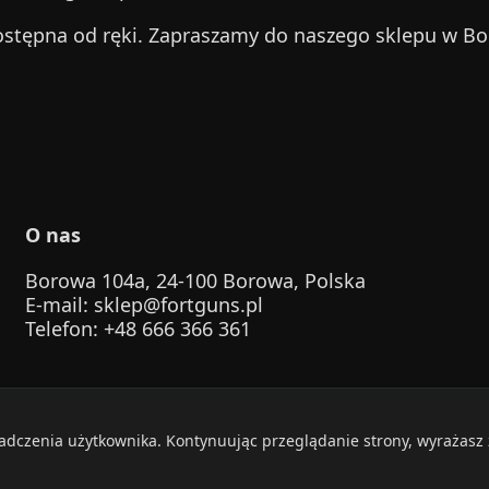
ostępna od ręki. Zapraszamy do naszego sklepu w Bo
O nas
Borowa 104a, 24-100 Borowa, Polska
E-mail
:
sklep@fortguns.pl
Telefon
: +48 666 366 361
iadczenia użytkownika. Kontynuując przeglądanie strony, wyrażasz
6 FortGuns. Zachowaj bezpieczeństwo. Strzelaj odpowiedzi