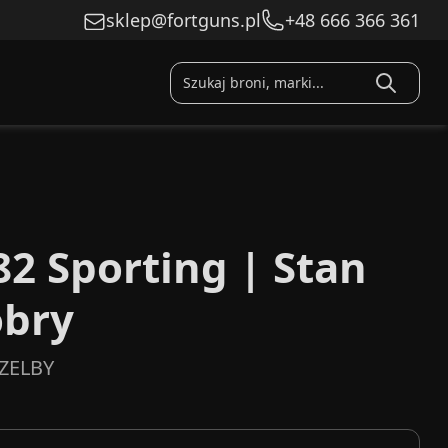
sklep@fortguns.pl
+48 666 366 361
82 Sporting | Stan
obry
ZELBY