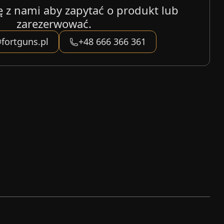
ę z nami aby zapytać o produkt lub
zarezerwować.
fortguns.pl
+48 666 366 361