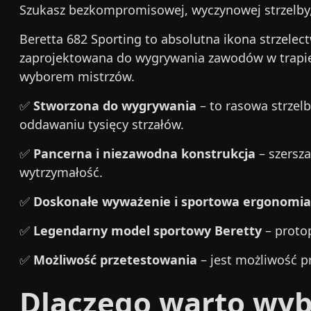
Szukasz bezkompromisowej, wyczynowej strzelby, 
Beretta 682 Sporting to absolutna ikona strzele
zaprojektowana do wygrywania zawodów w trapie, s
wyborem mistrzów.
✅
Stworzona do wygrywania
– to rasowa strzelb
oddawaniu tysięcy strzałów.
✅
Pancerna i niezawodna konstrukcja
– szersza
wytrzymałość.
✅
Doskonałe wyważenie i sportowa ergonomia
✅
Legendarny model sportowy Beretty
– protop
✅
Możliwość przetestowania
– jest możliwość pr
Dlaczego warto wyb