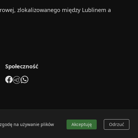
rowej, zlokalizowanego między Lublinem a
Społeczność
 zgodę na używanie plików
Akceptuję
Odrzuć
alnie.