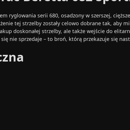
m ryglowania serii 680, osadzony w szerszej, cięższe
nie tej strzelby zostały celowo dobrane tak, aby min
zakup doskonałej strzelby, ale także wejście do elitar
 się nie sprzedaje – to broń, którą przekazuje się n
czna