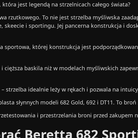
która jest legendą na strzelnicach całego świata?
ctwa rzutkowego. To nie jest strzelba myśliwska zaa
keecie i sportingu. Jej pancerna konstrukcja i dosk
a sportowa, której konstrukcja jest podporządkowana
 i cięższa baskila niż w modelach myśliwskich zapew
– strzelba idealnie leży w rękach i pozwala na intuic
lasta słynnych modeli 682 Gold, 692 i DT11. To broń
zetestowania i przestrzelania broni przed zakupem na
rać Beretta 682 Sport