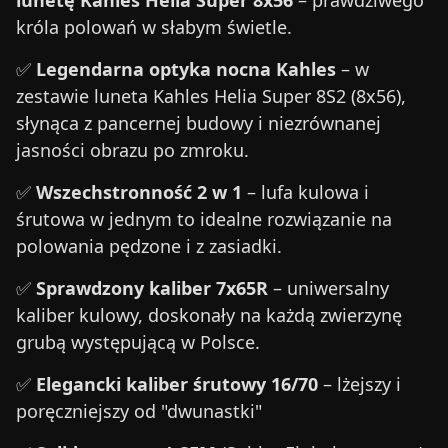
lunetę Kahles Helia Super 8x56
– prawdziwego
króla polowań w słabym świetle.
✅
Legendarna optyka nocna Kahles
– w
zestawie luneta Kahles Helia Super 8S2 (8x56),
słynąca z pancernej budowy i niezrównanej
jasności obrazu po zmroku.
✅
Wszechstronność 2 w 1
– lufa kulowa i
śrutowa w jednym to idealne rozwiązanie na
polowania pędzone i z zasiadki.
✅
Sprawdzony kaliber 7x65R
– uniwersalny
kaliber kulowy, doskonały na każdą zwierzynę
grubą występującą w Polsce.
✅
Elegancki kaliber śrutowy 16/70
– lżejszy i
poręczniejszy od "dwunastki"